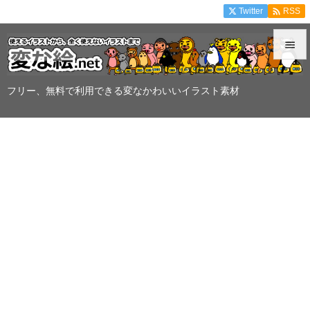

Twitter
RSS


メニュ
フリー、無料で利用できる変なかわいいイラスト素材

サイド

前へ

次へ

検索