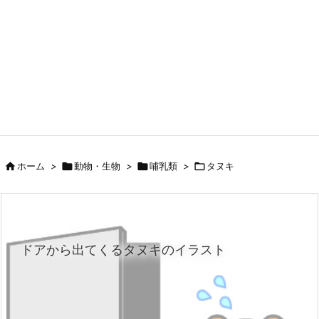

ホーム
>

動物・生物
>

哺乳類
>

タヌキ
ドアから出てくるタヌキのイラスト