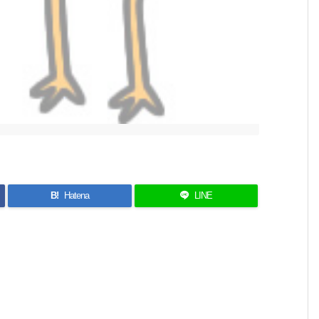
B!
Hatena
LINE