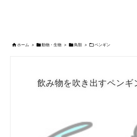

ホーム
>

動物・生物
>

鳥類
>

ペンギン
飲み物を吹き出すペンギ