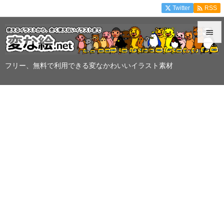

Twitter
RSS


メニュ
フリー、無料で利用できる変なかわいいイラスト素材

サイド

前へ

次へ

検索