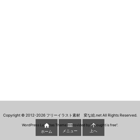
Copyright ©
2012
-2026
フリーイラスト素材 変な絵.net
All Rights Reserved.



WordPress Luxeritas Theme is provided by "
Thought is free
".
メニュー
上へ
ホーム