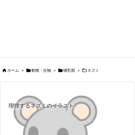

ホーム
>

動物・生物
>

哺乳類
>

ネズミ
喫煙するネズミのイラスト