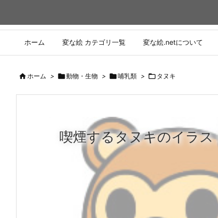
ホーム
変な絵 カテゴリ一覧
変な絵.netについて

ホーム
>

動物・生物
>

哺乳類
>

タヌキ
喫煙するタヌキのイラス