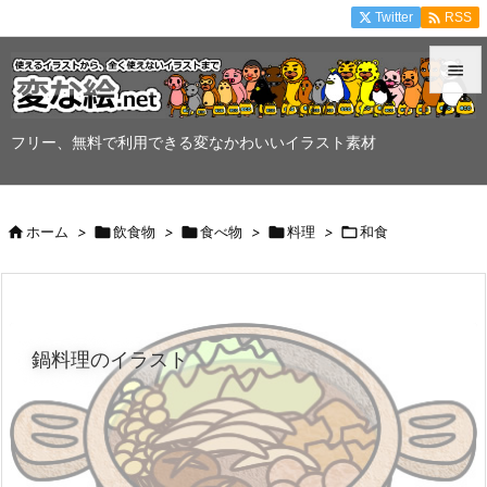

Twitter
RSS


メニュ
フリー、無料で利用できる変なかわいいイラスト素材

サイド


ホーム
>

飲食物
>

食べ物
>

料理
>

和食
前へ

次へ

鍋料理のイラスト
検索