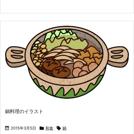
鍋料理のイラスト

2015年3月5日

和食

鍋