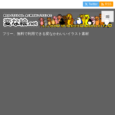

Twitter
RSS


メニュ
フリー、無料で利用できる変なかわいいイラスト素材

サイド

前へ

次へ

検索