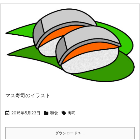
マス寿司のイラスト

2015年5月23日

和食

寿司
ダウンロード
...