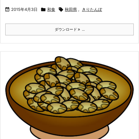

2015年4月3日

和食

秋田県
,
きりたんぽ
ダウンロード
...