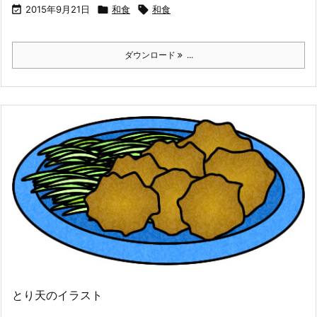

2015年9月21日

和食

和食
ダウンロード
...
とり天のイラスト