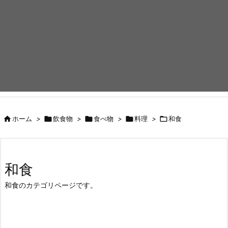

ホーム
>

飲食物
>

食べ物
>

料理
>

和食
和食
和食のカテゴリページです。