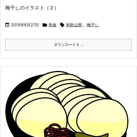
梅干しのイラスト（２）

2015年6月27日

和食

和歌山県
,
梅干し
ダウンロード
...