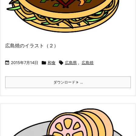
広島焼のイラスト（２）

2015年7月14日

和食

広島県
,
広島焼
ダウンロード
...