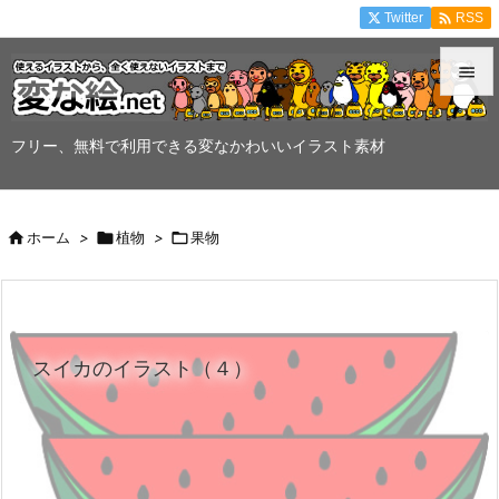

Twitter
RSS


メニュ
フリー、無料で利用できる変なかわいいイラスト素材

サイド


ホーム
>

植物
>

果物
前へ

次へ

スイカのイラスト（４）
検索