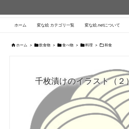
ホーム
変な絵 カテゴリ一覧
変な絵.netについて

ホーム
>

飲食物
>

食べ物
>

料理
>

和食
千枚漬けのイラスト（２