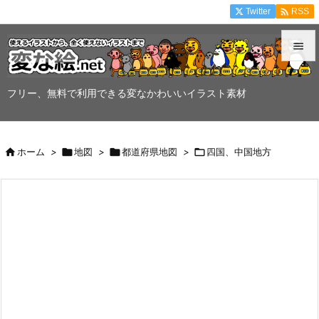

Twitter
RSS


メニュ
フリー、無料で利用できる変なかわいいイラスト素材

サイド


ホーム
>

地図
>

都道府県地図
>

四国、中国地方
前へ

次へ

検索