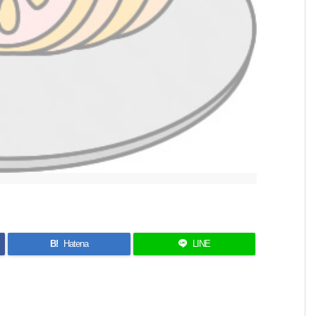
B!
Hatena
LINE