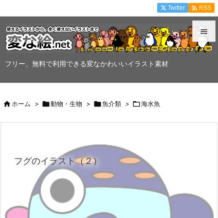

Twitter
RSS


メニュ
フリー、無料で利用できる変なかわいいイラスト素材

サイド


ホーム
>

動物・生物
>

魚介類
>

海水魚
前へ

次へ

フグのイラスト（２）
検索