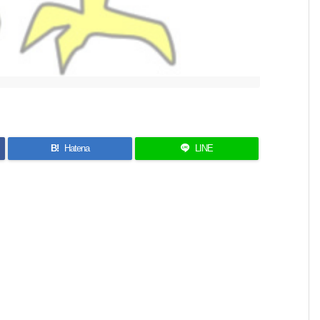
B!
Hatena
LINE