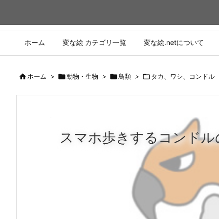
ホーム
変な絵 カテゴリ一覧
変な絵.netについて

ホーム
>

動物・生物
>

鳥類
>

タカ、ワシ、コンドル
スマホ歩きするコンドル