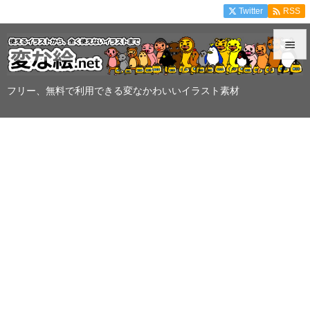

Twitter
RSS


メニュ
フリー、無料で利用できる変なかわいいイラスト素材

サイド

前へ

次へ

検索