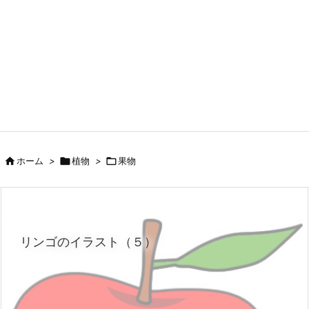

ホーム
>

植物
>

果物
リンゴのイラスト（５）