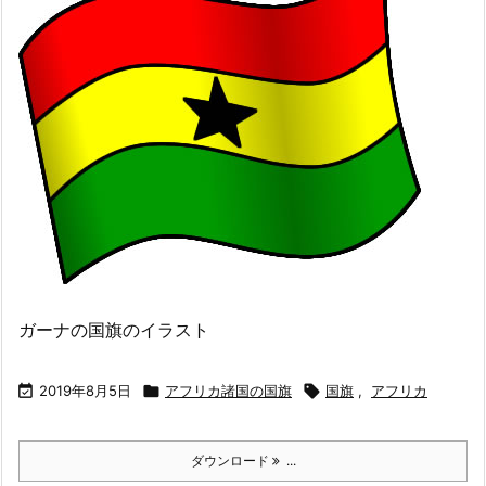
ガーナの国旗のイラスト

2019年8月5日

アフリカ諸国の国旗

国旗
,
アフリカ
ダウンロード
...