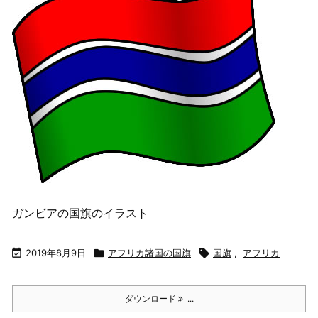
ガンビアの国旗のイラスト

2019年8月9日

アフリカ諸国の国旗

国旗
,
アフリカ
ダウンロード
...