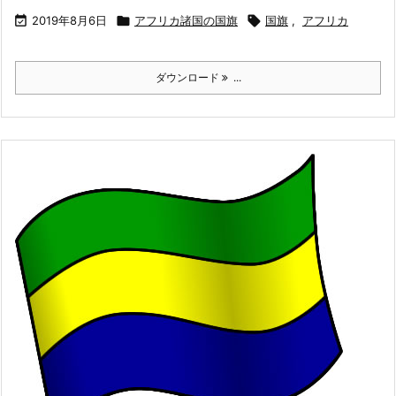

2019年8月6日

アフリカ諸国の国旗

国旗
,
アフリカ
ダウンロード
...