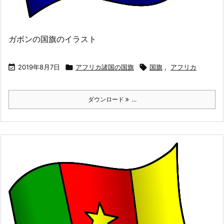
ガボンの国旗のイラスト

2019年8月7日

アフリカ諸国の国旗

国旗
,
アフリカ
ダウンロード
...