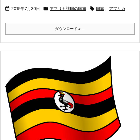

2019年7月30日

アフリカ諸国の国旗

国旗
,
アフリカ
ダウンロード
...