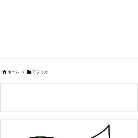

ホーム
>

アフリカ