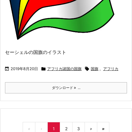
セーシェルの国旗のイラスト

2019年8月20日

アフリカ諸国の国旗

国旗
,
アフリカ
ダウンロード
...
«
‹
1
2
3
›
»