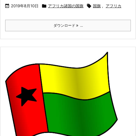

2019年8月10日

アフリカ諸国の国旗

国旗
,
アフリカ
ダウンロード
...