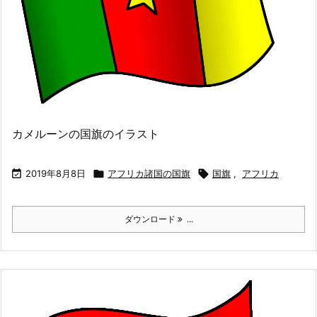
カメルーンの国旗のイラスト

2019年8月8日

アフリカ諸国の国旗

国旗
,
アフリカ
ダウンロード
...