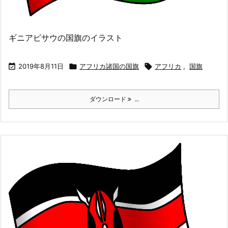
ギニアビサウの国旗のイラスト

2019年8月11日

アフリカ諸国の国旗

アフリカ
,
国旗
ダウンロード
...