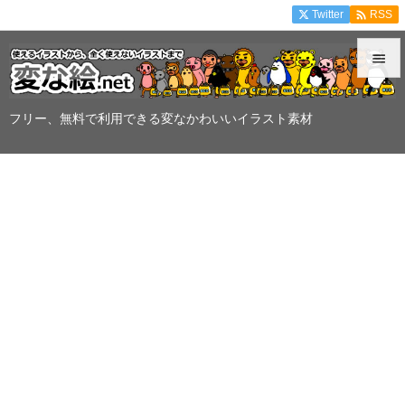

Twitter
RSS


メニュ
フリー、無料で利用できる変なかわいいイラスト素材

サイド

前へ

次へ

検索