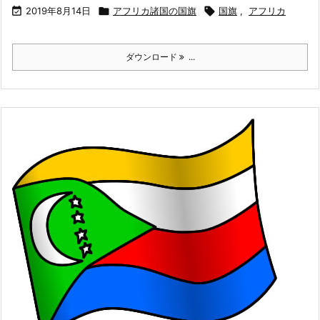

2019年8月14日

アフリカ諸国の国旗

国旗
,
アフリカ
ダウンロード
...