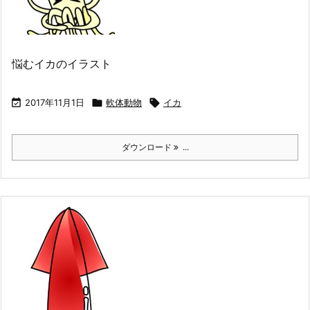
悩むイカのイラスト

2017年11月1日

軟体動物

イカ
ダウンロード
...