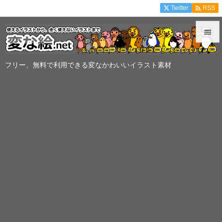

Twitter
RSS


メニュ
フリー、無料で利用できる変なかわいいイラスト素材

サイド

前へ

次へ

検索