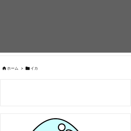

ホーム
>

イカ