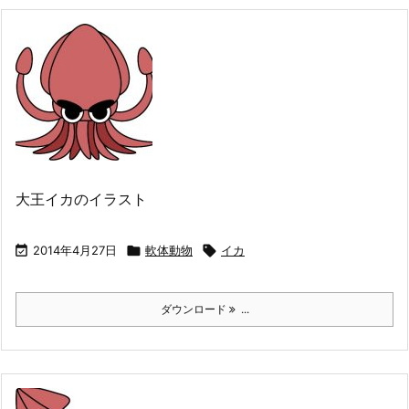
大王イカのイラスト

2014年4月27日

軟体動物

イカ
ダウンロード
...