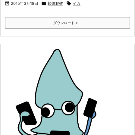

2015年3月18日

軟体動物

イカ
ダウンロード
...