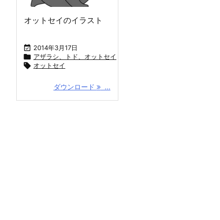
オットセイのイラスト

2014年3月17日

アザラシ、トド、オットセイ

オットセイ
ダウンロード
...