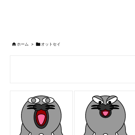

ホーム
>

オットセイ