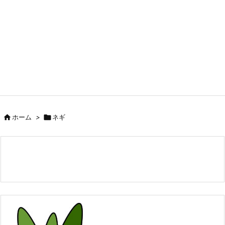

ホーム
>

ネギ