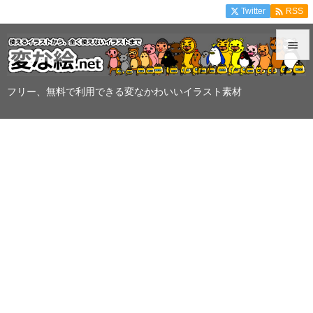

Twitter
RSS


メニュ
フリー、無料で利用できる変なかわいいイラスト素材

サイド

前へ

次へ

検索