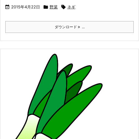

2015年4月22日

野菜

ネギ
ダウンロード
...