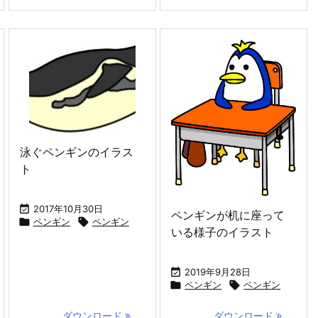
泳ぐペンギンのイラス
ト

2017年10月30日
ペンギンが机に座って

ペンギン

ペンギン
いる様子のイラスト

2019年9月28日

ペンギン

ペンギン
ダウンロード
...
ダウンロード
...