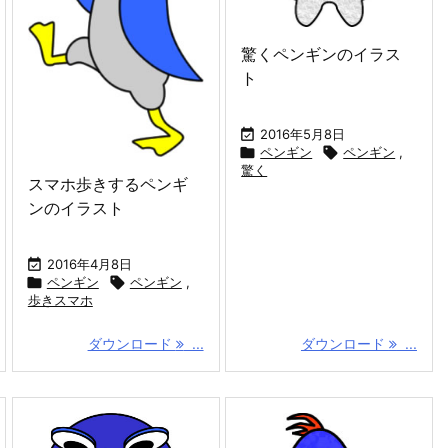
驚くペンギンのイラス
ト

2016年5月8日

ペンギン

ペンギン
,
驚く
スマホ歩きするペンギ
ンのイラスト

2016年4月8日

ペンギン

ペンギン
,
歩きスマホ
ダウンロード
...
ダウンロード
...