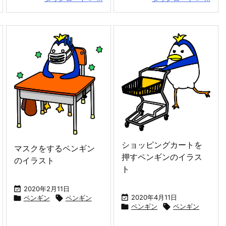
ショッピングカートを
マスクをするペンギン
押すペンギンのイラス
のイラスト
ト

2020年2月11日

2020年4月11日

ペンギン

ペンギン

ペンギン

ペンギン