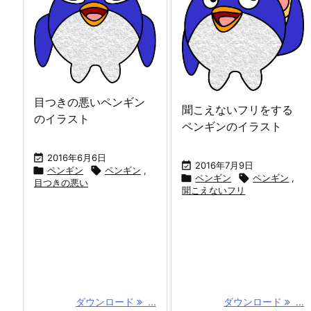
目つきの悪いペンギン
聞こえないフリをする
のイラスト
ペンギンのイラスト

2016年6月6日

2016年7月9日

ペンギン

ペンギン
,

ペンギン

ペンギン
,
目つきの悪い
聞こえないフリ
ダウンロード
...
ダウンロード
...