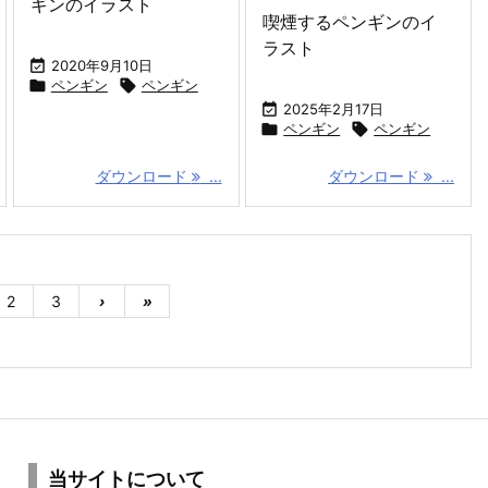
ギンのイラスト
喫煙するペンギンのイ
ラスト

2020年9月10日

ペンギン

ペンギン

2025年2月17日

ペンギン

ペンギン
ダウンロード
...
ダウンロード
...
2
3
›
»
当サイトについて