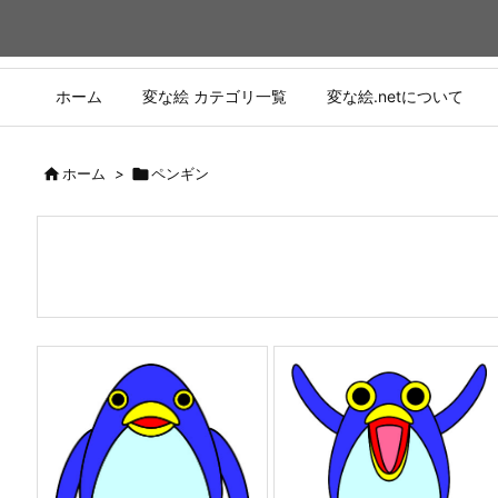
ホーム
変な絵 カテゴリ一覧
変な絵.netについて

ホーム
>

ペンギン