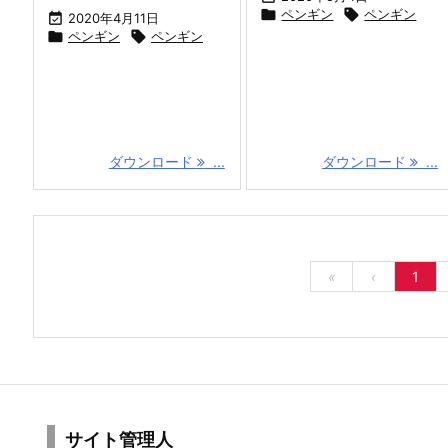

ペンギン

ペンギン

2020年4月11日

ペンギン

ペンギン
ダウンロード
...
ダウンロード
...
«
‹
1
サイト管理人