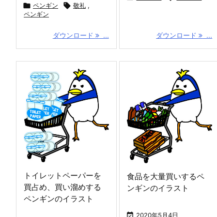

ペンギン

敬礼
,
ペンギン
ダウンロード
...
ダウンロード
...
トイレットペーパーを
食品を大量買いするペ
買占め、買い溜めする
ンギンのイラスト
ペンギンのイラスト

2020年5月4日