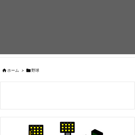

ホーム
>

野球