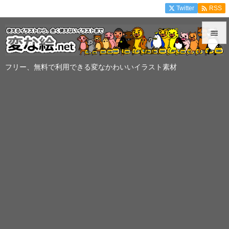

Twitter
RSS


メニュ
フリー、無料で利用できる変なかわいいイラスト素材

サイド

前へ

次へ

検索