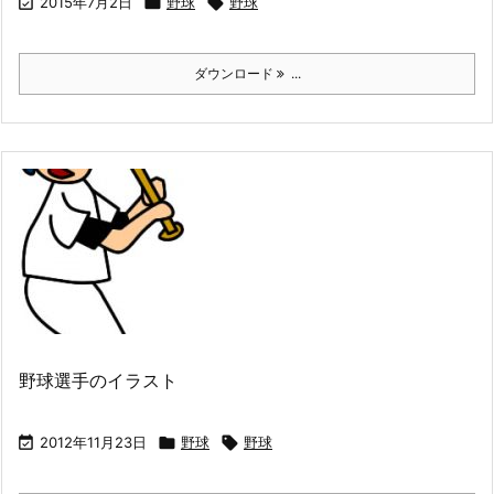

2015年7月2日

野球

野球
ダウンロード
...
野球選手のイラスト

2012年11月23日

野球

野球