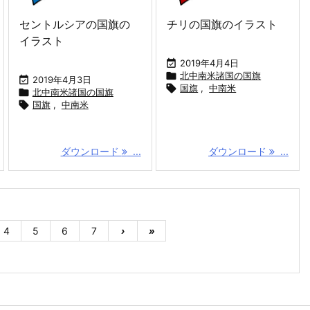
セントルシアの国旗の
チリの国旗のイラスト
イラスト

2019年4月4日

北中南米諸国の国旗

2019年4月3日

国旗
,
中南米

北中南米諸国の国旗

国旗
,
中南米
ダウンロード
...
ダウンロード
...
4
5
6
7
›
»