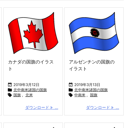
カナダの国旗のイラス
アルゼンチンの国旗の
ト
イラスト

2019年3月12日

2019年3月13日

北中南米諸国の国旗

北中南米諸国の国旗

国旗
,
北米

中南米
,
国旗
ダウンロード
...
ダウンロード
...