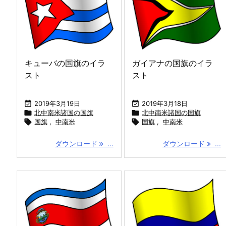
キューバの国旗のイラ
ガイアナの国旗のイラ
スト
スト

2019年3月19日

2019年3月18日

北中南米諸国の国旗

北中南米諸国の国旗

国旗
,
中南米

国旗
,
中南米
ダウンロード
...
ダウンロード
...