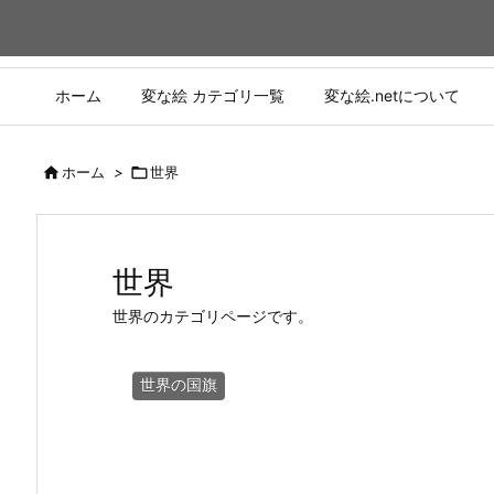
ホーム
変な絵 カテゴリ一覧
変な絵.netについて

ホーム
>

世界
世界
世界のカテゴリページです。
世界の国旗