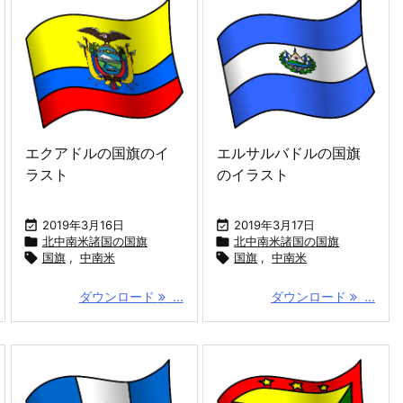
エクアドルの国旗のイ
エルサルバドルの国旗
ラスト
のイラスト

2019年3月16日

2019年3月17日

北中南米諸国の国旗

北中南米諸国の国旗

国旗
,
中南米

国旗
,
中南米
ダウンロード
...
ダウンロード
...