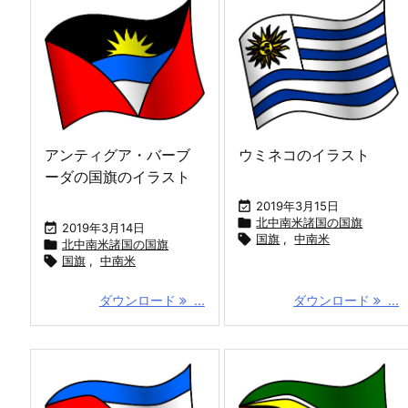
アンティグア・バーブ
ウミネコのイラスト
ーダの国旗のイラスト

2019年3月15日

北中南米諸国の国旗

2019年3月14日

国旗
,
中南米

北中南米諸国の国旗

国旗
,
中南米
ダウンロード
...
ダウンロード
...