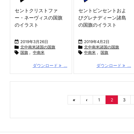
セントクリストファ
セントビンセントおよ
ー・ネーヴィスの国旗
びグレナディーン諸島
のイラスト
の国旗のイラスト

2019年3月26日

2019年4月2日

北中南米諸国の国旗

北中南米諸国の国旗

国旗
,
中南米

中南米
,
国旗
ダウンロード
...
ダウンロード
...
«
‹
1
2
3