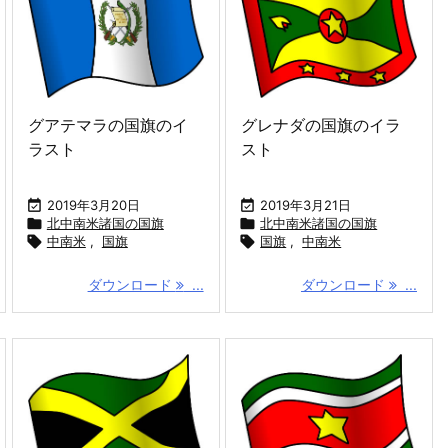
グアテマラの国旗のイ
グレナダの国旗のイラ
ラスト
スト

2019年3月20日

2019年3月21日

北中南米諸国の国旗

北中南米諸国の国旗

中南米
,
国旗

国旗
,
中南米
ダウンロード
...
ダウンロード
...