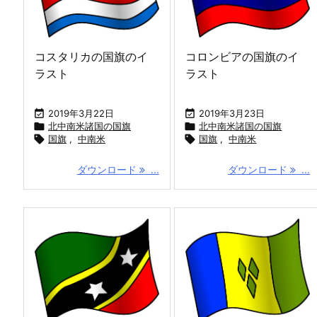
コスタリカの国旗のイ
コロンビアの国旗のイ
ラスト
ラスト

2019年3月22日

2019年3月23日

北中南米諸国の国旗

北中南米諸国の国旗

国旗
,
中南米

国旗
,
中南米
ダウンロード
...
ダウンロード
...