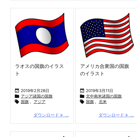
ラオスの国旗のイラス
アメリカ合衆国の国旗
ト
のイラスト

2019年2月28日

2019年3月11日

アジア諸国の国旗

北中南米諸国の国旗

国旗
,
アジア

国旗
,
北米
ダウンロード
...
ダウンロード
...