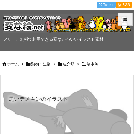

Twitter
RSS


メニュ
フリー、無料で利用できる変なかわいいイラスト素材

サイド


ホーム
>

動物・生物
>

魚介類
>

淡水魚
前へ

次へ

黒いデメキンのイラスト
検索