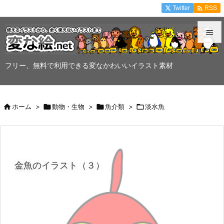

Twitter
RSS


メニュ
フリー、無料で利用できる変なかわいいイラスト素材

サイド


ホーム
>

動物・生物
>

魚介類
>

淡水魚
前へ

次へ

金魚のイラスト（３）
検索