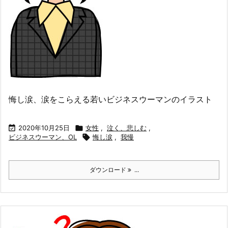
悔し涙、涙をこらえる若いビジネスウーマンのイラスト

2020年10月25日

女性
,
泣く、悲しむ
,
ビジネスウーマン、OL

悔し涙
,
我慢
ダウンロード
...