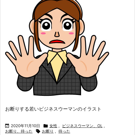
お断りする若いビジネスウーマンのイラスト

2020年11月10日

女性
,
ビジネスウーマン、OL
,
お断り、待った

お断り
,
待った