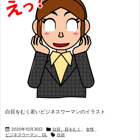
白目をむく若いビジネスウーマンのイラスト

2020年10月30日

白目、目をむく
,
女性
,
ビジネスウーマン、OL

白目