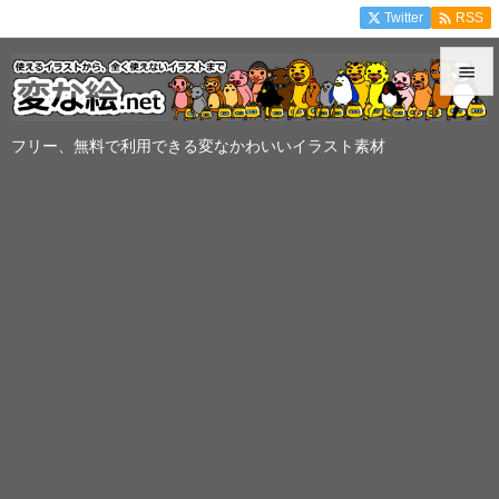

Twitter
RSS


メニュ
フリー、無料で利用できる変なかわいいイラスト素材

サイド

前へ

次へ

検索