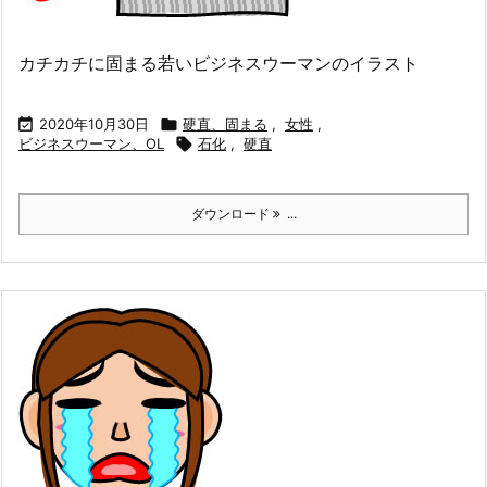
カチカチに固まる若いビジネスウーマンのイラスト

2020年10月30日

硬直、固まる
,
女性
,
ビジネスウーマン、OL

石化
,
硬直
ダウンロード
...