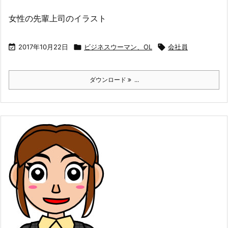
女性の先輩上司のイラスト

2017年10月22日

ビジネスウーマン、OL

会社員
ダウンロード
...