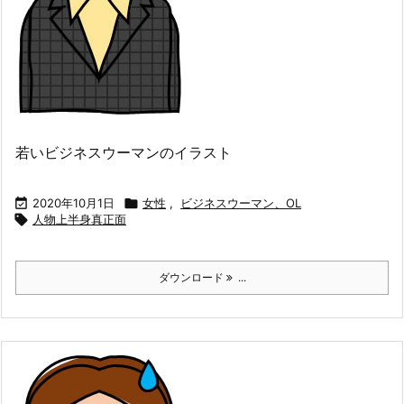
若いビジネスウーマンのイラスト

2020年10月1日

女性
,
ビジネスウーマン、OL

人物上半身真正面
ダウンロード
...