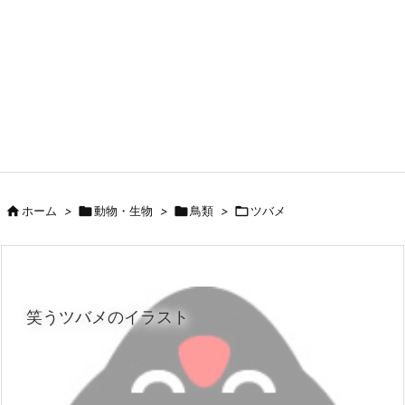

ホーム
>

動物・生物
>

鳥類
>

ツバメ
笑うツバメのイラスト