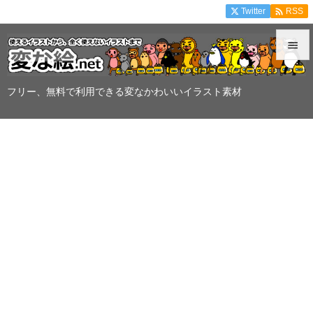

Twitter
RSS


メニュ
フリー、無料で利用できる変なかわいいイラスト素材

サイド

前へ

次へ

検索