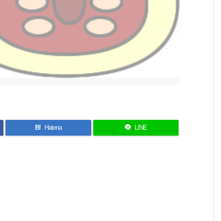
B!
Hatena
LINE