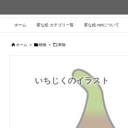
ホーム
変な絵 カテゴリ一覧
変な絵.netについて

ホーム
>

植物
>

果物
いちじくのイラスト