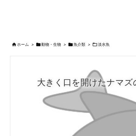

ホーム
>

動物・生物
>

魚介類
>

淡水魚
大きく口を開けたナマズ