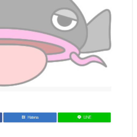
B!
Hatena
LINE