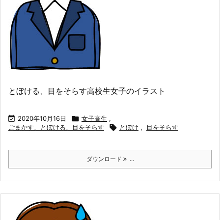
とぼける、目をそらす高校生女子のイラスト

2020年10月16日

女子高生
,
ごまかす、とぼける、目をそらす

とぼけ
,
目をそらす
ダウンロード
...