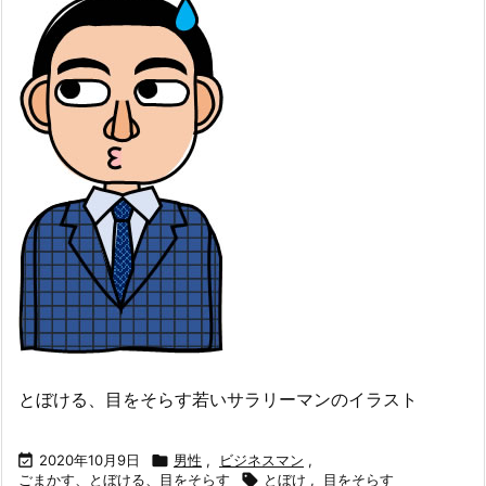
とぼける、目をそらす若いサラリーマンのイラスト

2020年10月9日

男性
,
ビジネスマン
,
ごまかす、とぼける、目をそらす

とぼけ
,
目をそらす