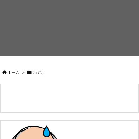

ホーム
>

とぼけ