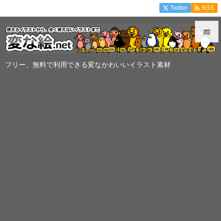

Twitter
RSS


メニュ
フリー、無料で利用できる変なかわいいイラスト素材

サイド

前へ

次へ

検索