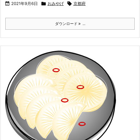

2021年9月6日

おみやげ

京都府
ダウンロード
...