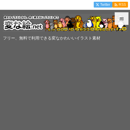

Twitter
RSS


メニュ
フリー、無料で利用できる変なかわいいイラスト素材

サイド

前へ

次へ

検索