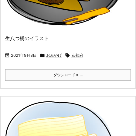
生八つ橋のイラスト

2021年9月8日

おみやげ

京都府
ダウンロード
...