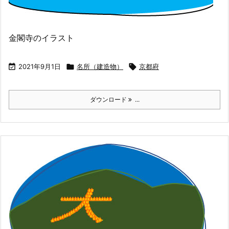
金閣寺のイラスト

2021年9月1日

名所（建造物）

京都府
ダウンロード
...