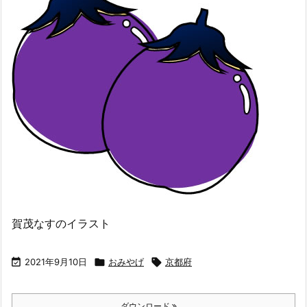
賀茂なすのイラスト

2021年9月10日

おみやげ

京都府
ダウンロード
...