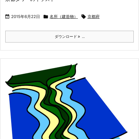

2015年6月22日

名所（建造物）

京都府
ダウンロード
...