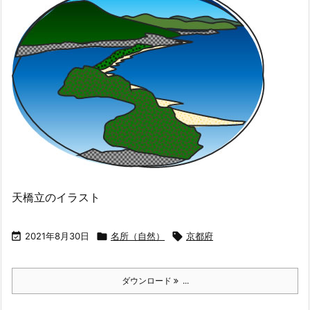
天橋立のイラスト

2021年8月30日

名所（自然）

京都府
ダウンロード
...