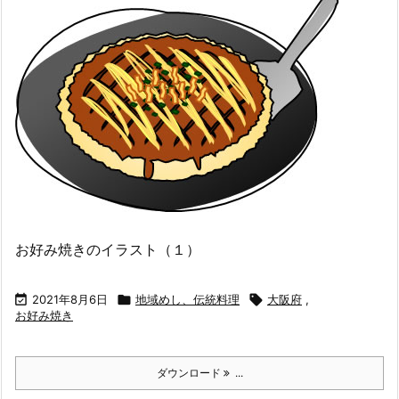
お好み焼きのイラスト（１）

2021年8月6日

地域めし、伝統料理

大阪府
,
お好み焼き
ダウンロード
...