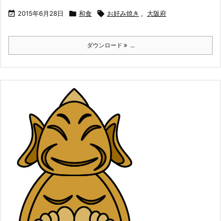

2015年6月28日

和食

お好み焼き
,
大阪府
ダウンロード
...