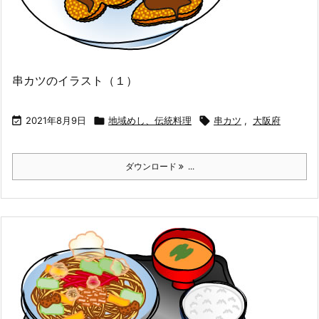
串カツのイラスト（１）

2021年8月9日

地域めし、伝統料理

串カツ
,
大阪府
ダウンロード
...