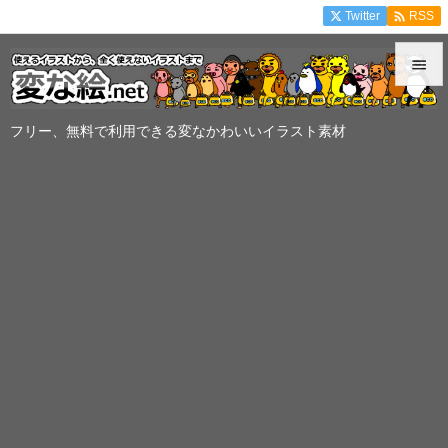

Twitter
RSS


メニュ
フリー、無料で利用できる変なかわいいイラスト素材

サイド

前へ

次へ

検索