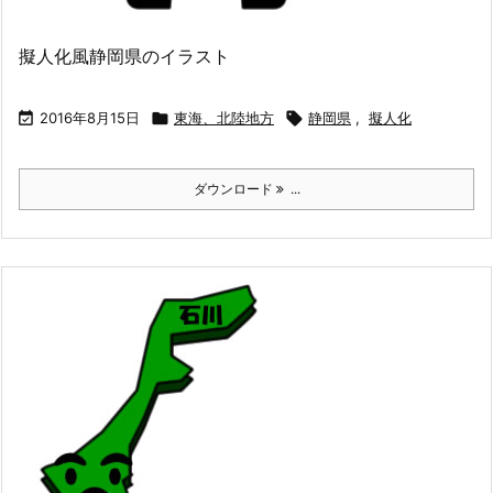
擬人化風静岡県のイラスト

2016年8月15日

東海、北陸地方

静岡県
,
擬人化
ダウンロード
...