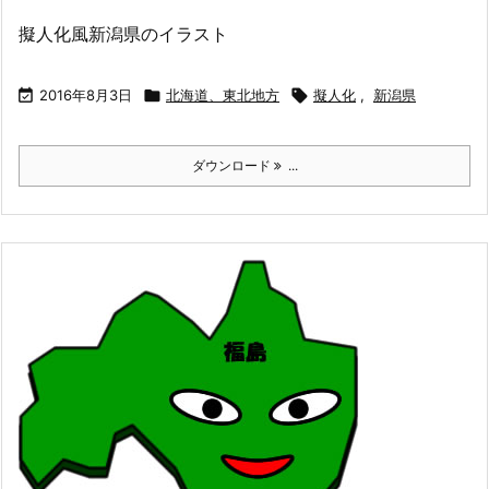
擬人化風新潟県のイラスト

2016年8月3日

北海道、東北地方

擬人化
,
新潟県
ダウンロード
...