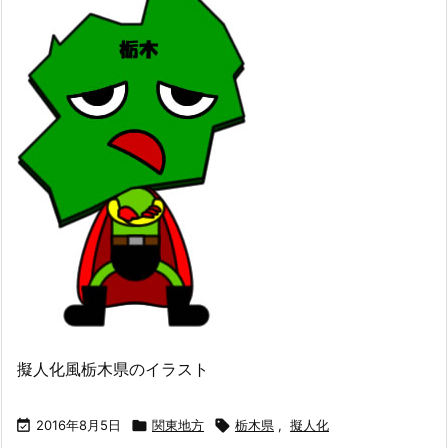
擬人化風栃木県のイラスト

2016年8月5日

関東地方

栃木県
,
擬人化