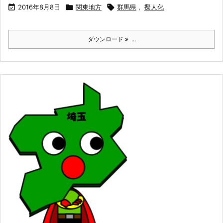

2016年8月8日

関東地方

群馬県
,
擬人化
ダウンロード
...