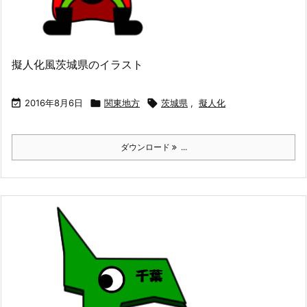
擬人化風茨城県のイラスト

2016年8月6日

関東地方

茨城県
,
擬人化
ダウンロード
...