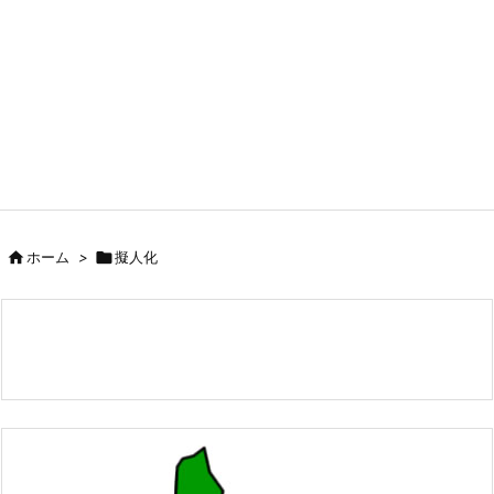

ホーム
>

擬人化