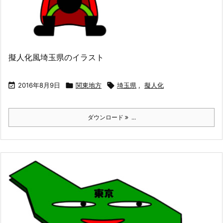
擬人化風埼玉県のイラスト

2016年8月9日

関東地方

埼玉県
,
擬人化
ダウンロード
...