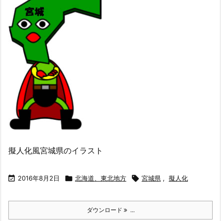
擬人化風宮城県のイラスト

2016年8月2日

北海道、東北地方

宮城県
,
擬人化
ダウンロード
...