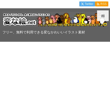

Twitter
RSS


メニュ
フリー、無料で利用できる変なかわいいイラスト素材

サイド

前へ

次へ

検索