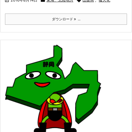

2016年8月14日

東海、北陸地方

山梨県
,
擬人化
ダウンロード
...