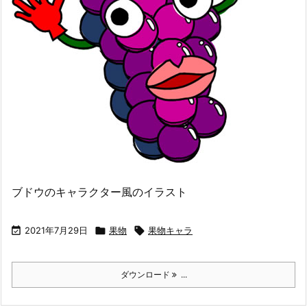
ブドウのキャラクター風のイラスト

2021年7月29日

果物

果物キャラ
ダウンロード
...