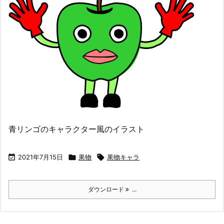
青リンゴのキャラクター風のイラスト

2021年7月15日

果物

果物キャラ
ダウンロード
...