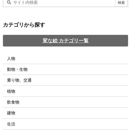
カテゴリから探す
変な絵 カテゴリ一覧
人物
動物・生物
乗り物、交通
植物
飲食物
建物
生活