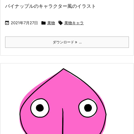
パイナップルのキャラクター風のイラスト

2021年7月27日

果物

果物キャラ
ダウンロード
...