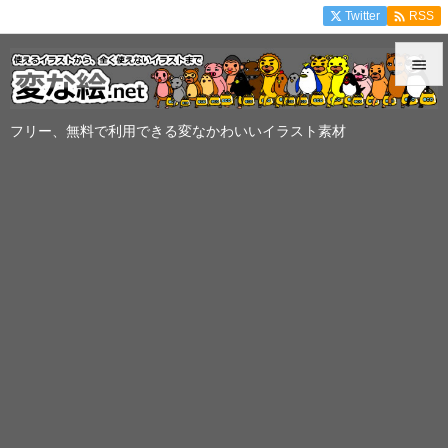

Twitter
RSS


メニュ
フリー、無料で利用できる変なかわいいイラスト素材

サイド

前へ

次へ

検索