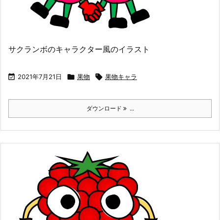
サクランボのキャラクター風のイラスト

2021年7月21日

果物

果物キャラ
ダウンロード
...