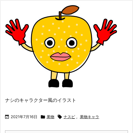
ナシのキャラクター風のイラスト

2021年7月16日

果物

ナスビ
,
果物キャラ