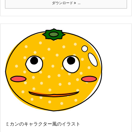
ダウンロード
...
ミカンのキャラクター風のイラスト