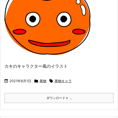
カキのキャラクター風のイラスト

2021年8月1日

果物

果物キャラ
ダウンロード
...