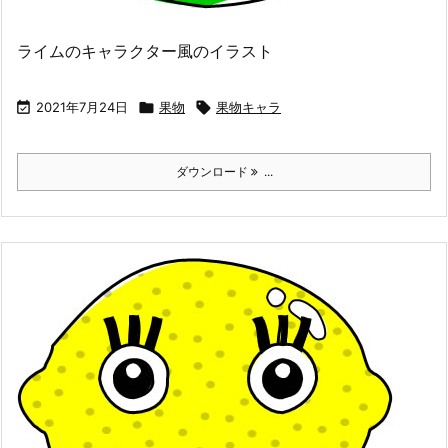
ライムのキャラクター風のイラスト

2021年7月24日

果物

果物キャラ
ダウンロード
...