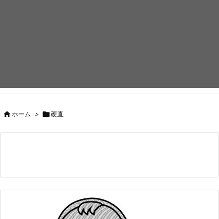

ホーム
>

硬直