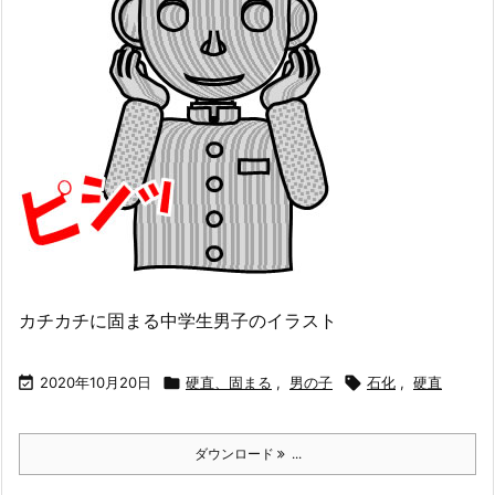
カチカチに固まる中学生男子のイラスト

2020年10月20日

硬直、固まる
,
男の子

石化
,
硬直
ダウンロード
...