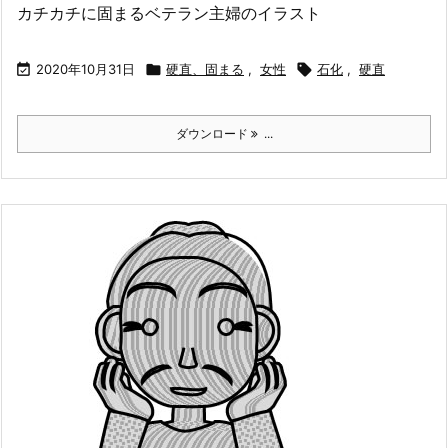
カチカチに固まるベテラン主婦のイラスト

2020年10月31日

硬直、固まる
,
女性

石化
,
硬直
ダウンロード
...