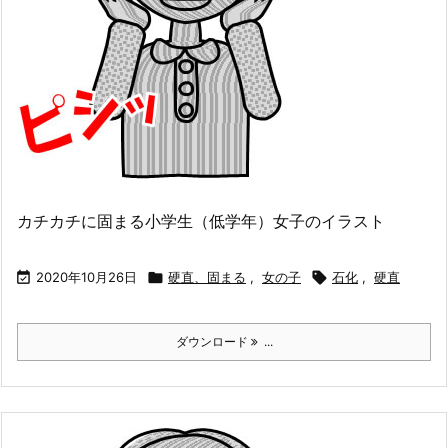
カチカチに固まる小学生（低学年）女子のイラスト

2020年10月26日

硬直、固まる
,
女の子

石化
,
硬直
ダウンロード
...