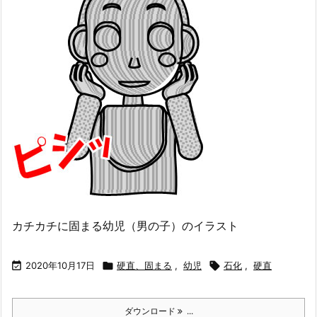
カチカチに固まる幼児（男の子）のイラスト

2020年10月17日

硬直、固まる
,
幼児

石化
,
硬直
ダウンロード
...