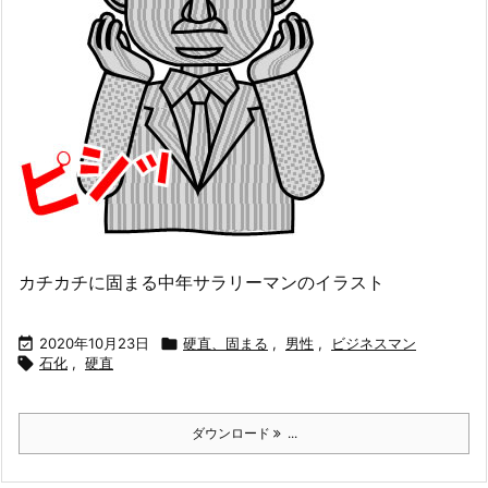
カチカチに固まる中年サラリーマンのイラスト

2020年10月23日

硬直、固まる
,
男性
,
ビジネスマン

石化
,
硬直
ダウンロード
...