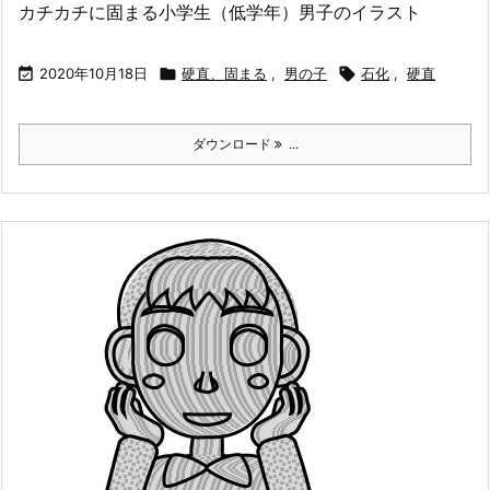
カチカチに固まる小学生（低学年）男子のイラスト

2020年10月18日

硬直、固まる
,
男の子

石化
,
硬直
ダウンロード
...