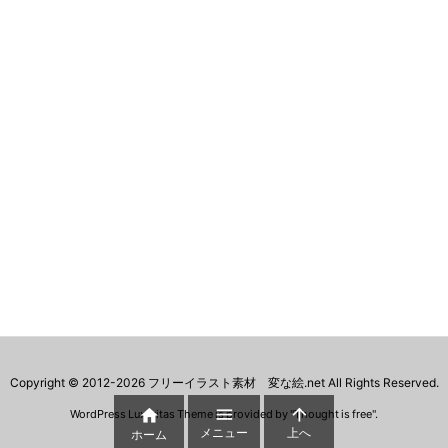
Copyright ©
2012
-2026
フリーイラスト素材 変な絵.net
All Rights Reserved.



WordPress Luxeritas Theme is provided by "
Thought is free
".
メニュー
上へ
ホーム