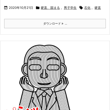

2020年10月21日

硬直、固まる
,
男子学生

石化
,
硬直
ダウンロード
...