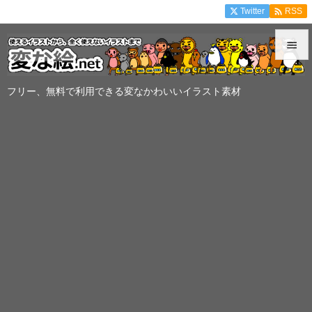

Twitter
RSS


メニュ
フリー、無料で利用できる変なかわいいイラスト素材

サイド

前へ

次へ

検索