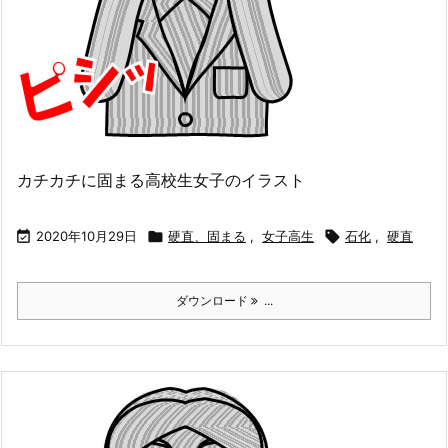
カチカチに固まる高校生女子のイラスト

2020年10月29日

硬直、固まる
,
女子高生

石化
,
硬直
ダウンロード
...