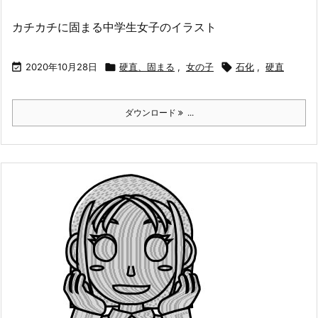
カチカチに固まる中学生女子のイラスト

2020年10月28日

硬直、固まる
,
女の子

石化
,
硬直
ダウンロード
...