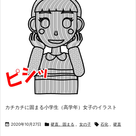
カチカチに固まる小学生（高学年）女子のイラスト

2020年10月27日

硬直、固まる
,
女の子

石化
,
硬直