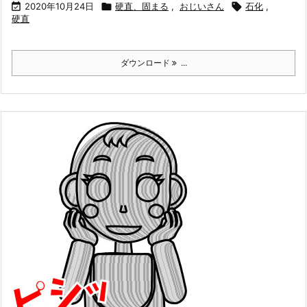

2020年10月24日

硬直、固まる
,
おじいさん

石化
,
硬直
ダウンロード
...