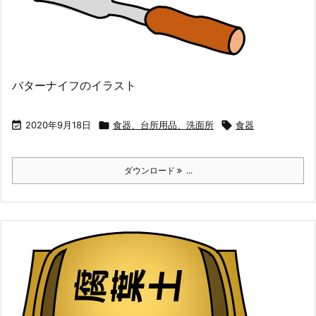
バターナイフのイラスト

2020年9月18日

食器、台所用品、洗面所

食器
ダウンロード
...