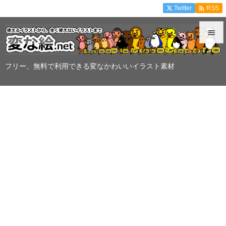

Twitter
RSS


メニュ
フリー、無料で利用できる変なかわいいイラスト素材

サイド

前へ

次へ

検索