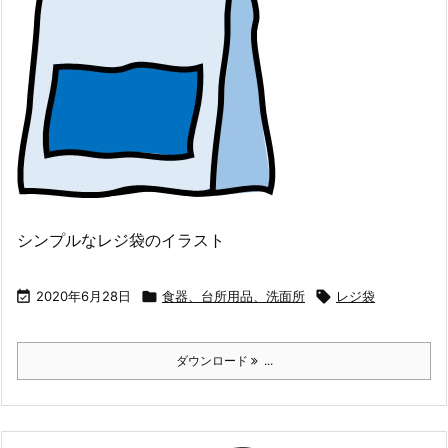
シンプルなレジ袋のイラスト

2020年6月28日

食器、台所用品、洗面所

レジ袋
ダウンロード
...