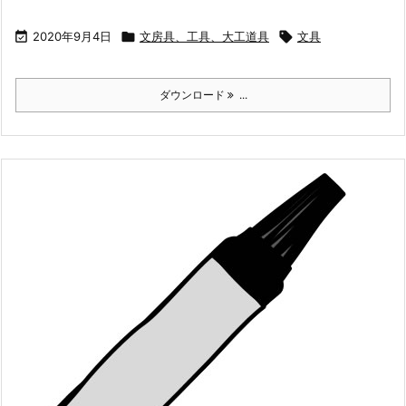

2020年9月4日

文房具、工具、大工道具

文具
ダウンロード
...