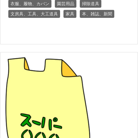
衣服、履物、カバン
園芸用品
掃除道具
文房具、工具、大工道具
家具
本、雑誌、新聞