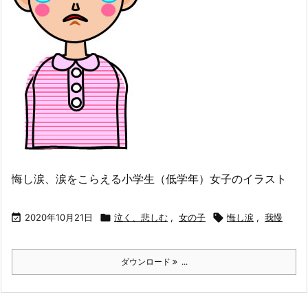
悔し涙、涙をこらえる小学生（低学年）女子のイラスト

2020年10月21日

泣く、悲しむ
,
女の子

悔し涙
,
我慢
ダウンロード
...