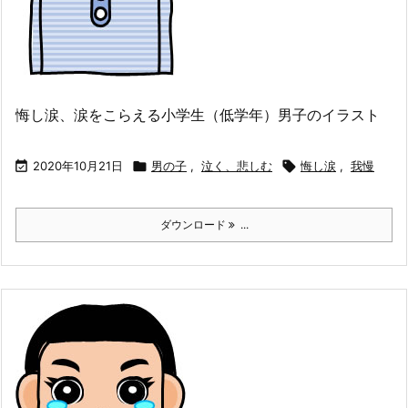
悔し涙、涙をこらえる小学生（低学年）男子のイラスト

2020年10月21日

男の子
,
泣く、悲しむ

悔し涙
,
我慢
ダウンロード
...