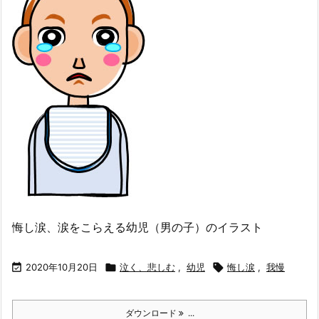
悔し涙、涙をこらえる幼児（男の子）のイラスト

2020年10月20日

泣く、悲しむ
,
幼児

悔し涙
,
我慢
ダウンロード
...