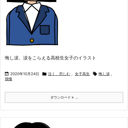
悔し涙、涙をこらえる高校生女子のイラスト

2020年10月24日

泣く、悲しむ
,
女子高生

悔し涙
,
我慢
ダウンロード
...