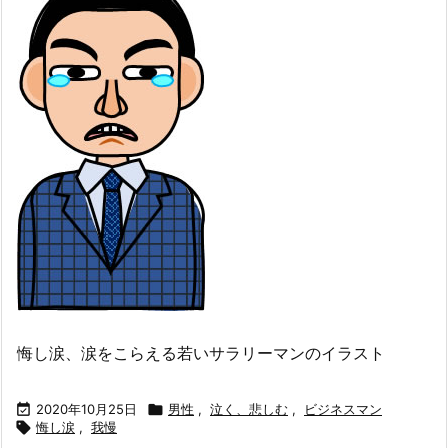
悔し涙、涙をこらえる若いサラリーマンのイラスト

2020年10月25日

男性
,
泣く、悲しむ
,
ビジネスマン

悔し涙
,
我慢