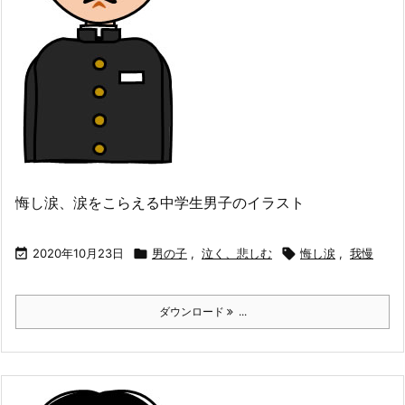
悔し涙、涙をこらえる中学生男子のイラスト

2020年10月23日

男の子
,
泣く、悲しむ

悔し涙
,
我慢
ダウンロード
...