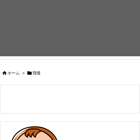

ホーム
>

我慢