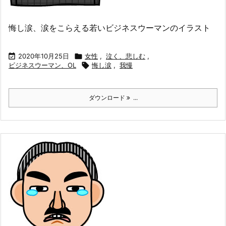
悔し涙、涙をこらえる若いビジネスウーマンのイラスト

2020年10月25日

女性
,
泣く、悲しむ
,
ビジネスウーマン、OL

悔し涙
,
我慢
ダウンロード
...