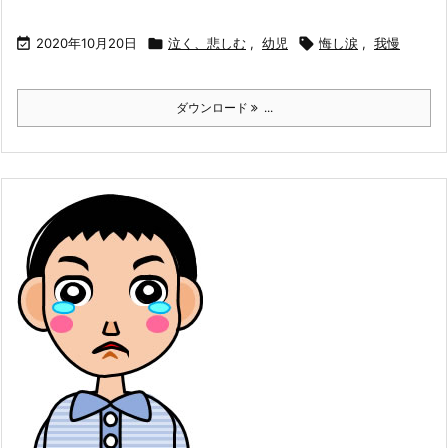

2020年10月20日

泣く、悲しむ
,
幼児

悔し涙
,
我慢
ダウンロード
...