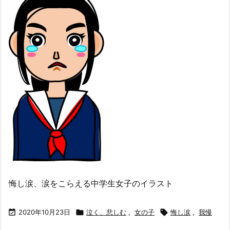
悔し涙、涙をこらえる中学生女子のイラスト

2020年10月23日

泣く、悲しむ
,
女の子

悔し涙
,
我慢