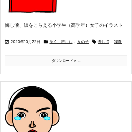
悔し涙、涙をこらえる小学生（高学年）女子のイラスト

2020年10月22日

泣く、悲しむ
,
女の子

悔し涙
,
我慢
ダウンロード
...