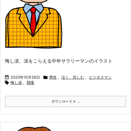
悔し涙、涙をこらえる中年サラリーマンのイラスト

2020年10月26日

男性
,
泣く、悲しむ
,
ビジネスマン

悔し涙
,
我慢
ダウンロード
...