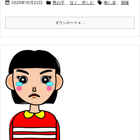

2020年10月22日

男の子
,
泣く、悲しむ

悔し涙
,
我慢
ダウンロード
...