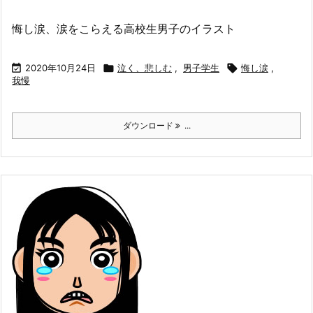
悔し涙、涙をこらえる高校生男子のイラスト

2020年10月24日

泣く、悲しむ
,
男子学生

悔し涙
,
我慢
ダウンロード
...