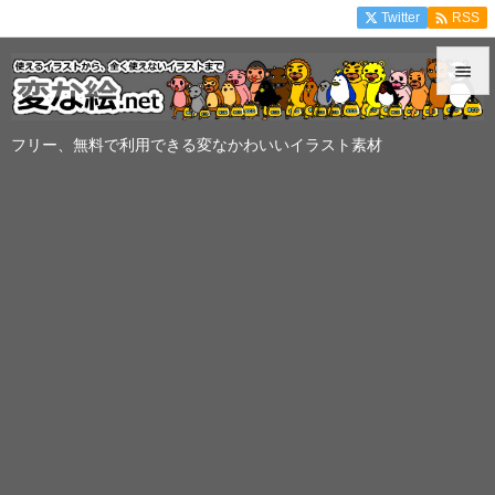

Twitter
RSS


メニュ
フリー、無料で利用できる変なかわいいイラスト素材

サイド

前へ

次へ

検索