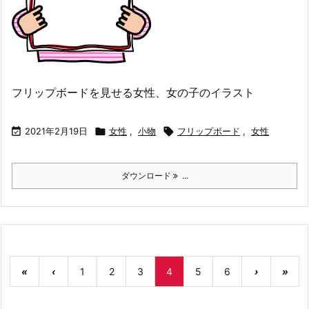
フリップボードを見せる女性、女の子のイラスト

2021年2月19日

女性
,
小物

フリップボード
,
女性
ダウンロード
...
«
‹
1
2
3
4
5
6
›
»