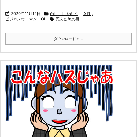

2020年11月15日

白目、目をむく
,
女性
,
ビジネスウーマン、OL

死んだ魚の目
ダウンロード
...