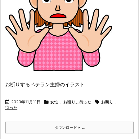
お断りするベテラン主婦のイラスト

2020年11月11日

女性
,
お断り、待った

お断り
,
待った
ダウンロード
...