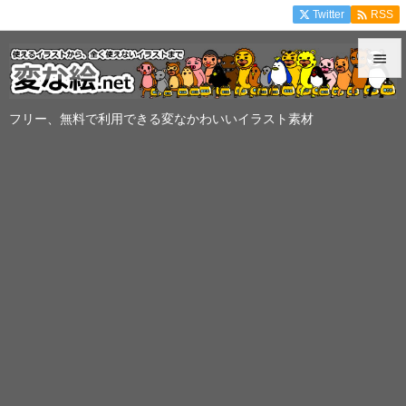

Twitter
RSS


メニュ
フリー、無料で利用できる変なかわいいイラスト素材

サイド

前へ

次へ

検索