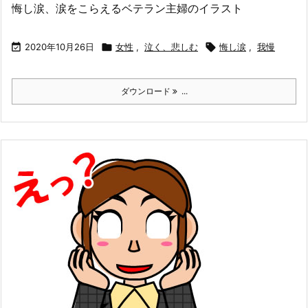
悔し涙、涙をこらえるベテラン主婦のイラスト

2020年10月26日

女性
,
泣く、悲しむ

悔し涙
,
我慢
ダウンロード
...