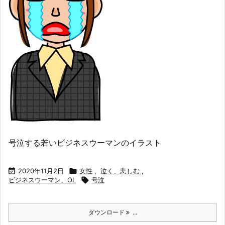
号泣する若いビジネスウーマンのイラスト

2020年11月2日

女性
,
泣く、悲しむ
,
ビジネスウーマン、OL

号泣
ダウンロード
...