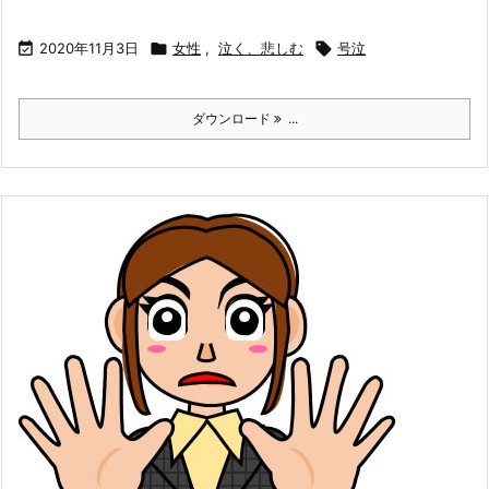

2020年11月3日

女性
,
泣く、悲しむ

号泣
ダウンロード
...