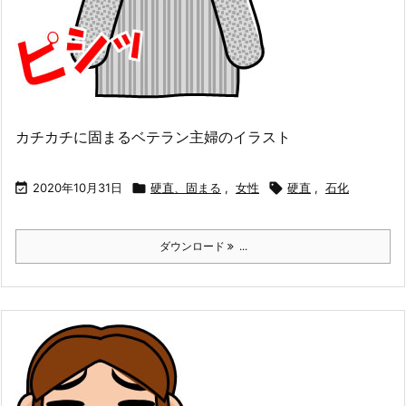
カチカチに固まるベテラン主婦のイラスト

2020年10月31日

硬直、固まる
,
女性

硬直
,
石化
ダウンロード
...