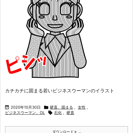
カチカチに固まる若いビジネスウーマンのイラスト

2020年10月30日

硬直、固まる
,
女性
,
ビジネスウーマン、OL

石化
,
硬直
ダウンロード
...